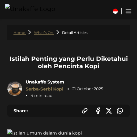
Home
What’s On
Detail Articles
Istilah Penting yang Perlu Diketahui
oleh Pencinta Kopi
Unakaffe System
Serba-Serbi Kopi
21 October 2025
4 min read
Share: