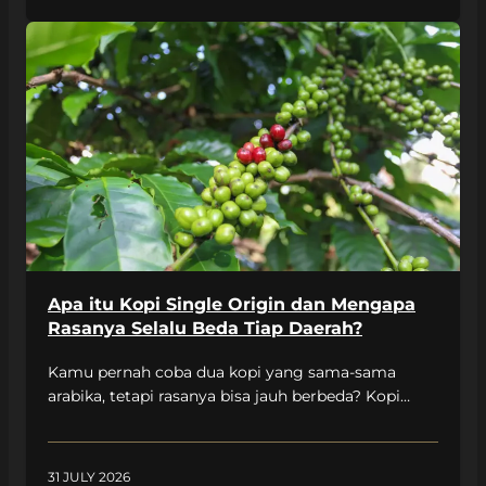
mungkin belum kamu tahu. Yuk, kenalan lebih jauh
dengan kopi arabika lewat fakta-fakta seru berikut
ini! […]
Apa itu Kopi Single Origin dan Mengapa
Rasanya Selalu Beda Tiap Daerah?
Kamu pernah coba dua kopi yang sama-sama
arabika, tetapi rasanya bisa jauh berbeda? Kopi
yang satu terasa fruity dan segar, sedangkan
lainnya terasa lebih bold dengan sentuhan rempah.
Rahasianya ada pada satu istilah yang sering
31 JULY 2026