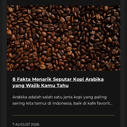
rekomendasi kopi single origin Indonesia yang bisa
dicoba untuk langkah pertamamu! Kenapa Penting
Memulai dari Kopi Single Origin yang Tepat?
Sebab, […]
8 Fakta Menarik Seputar Kopi Arabika
yang Wajib Kamu Tahu
Arabika adalah salah satu jenis kopi yang paling
sering kita temui di Indonesia, baik di kafe favorit
maupun secangkir kopi yang kamu seduh di
rumah. Nah, di balik rasanya yang digemari banyak
pecinta kopi, ada beberapa fakta menarik yang
7 AUGUST 2026