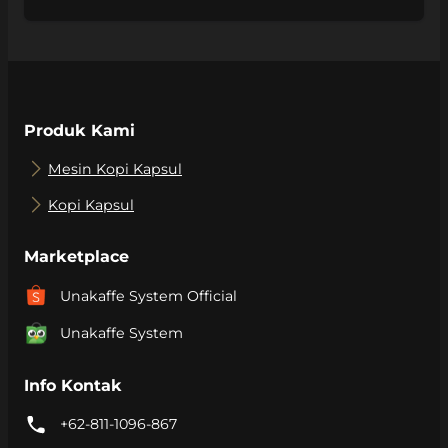
muncul di kemasan kopi: single origin. Memahami
istilah ini bakal bikin kamu lebih paham apa yang
sebenarnya kamu minum setiap […]
Produk Kami
Mesin Kopi Kapsul
Kopi Kapsul
Marketplace
Unakaffe System Official
Unakaffe System
Info Kontak
+62-811-1096-867