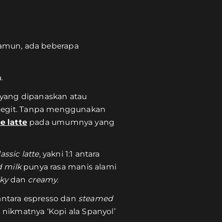
Namun, ada beberapa
.
yang dipanaskan atau
an legit. Tanpa menggunakan
e latte
pada umumnya yang
lassic latte
, yakni 1:1 antara
 milk
punya rasa manis alami
ky
dan
creamy
.
antara espresso dan
steamed
 nikmatnya ‘Kopi ala Spanyol’