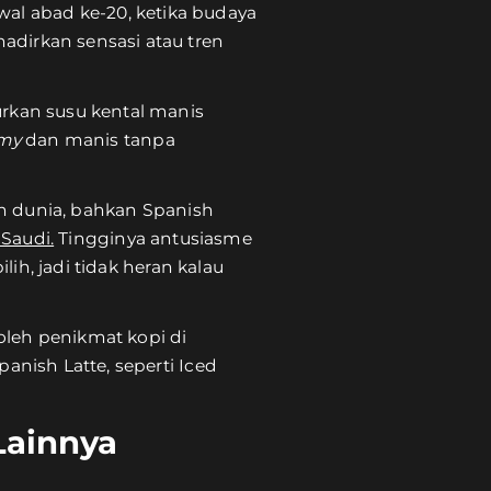
wal abad ke-20, ketika budaya
dirkan sensasi atau tren
rkan susu kental manis
my
dan manis tanpa
uh dunia, bahkan Spanish
 Saudi.
Tingginya antusiasme
lih, jadi tidak heran kalau
 oleh penikmat kopi di
anish Latte, seperti Iced
Lainnya