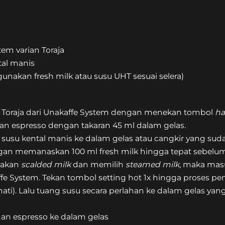
tem varian Toraja
al manis
gunakan fresh milk atau susu UHT sesuai selera)
an Toraja dari Unakaffe System dengan menekan tombol
ha
n espresso dengan takaran 45 ml dalam gelas.
usu kental manis ke dalam gelas atau cangkir yang sud
an memanaskan 100 ml fresh milk hingga tepat sebelum t
nakan
scalded milk
dan memilih
steamed milk
, maka masu
fe System. Tekan tombol setting hot 1x hingga proses pe
ti). Lalu tuang susu secara perlahan ke dalam gelas yang
uhan espresso ke dalam gelas