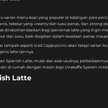
atu varian menu kopi yang populer di kalangan para pen
anis, tekstur yang
creamy
dari susu panas, dan
strong
es
ngat direkomendasikan bagi penikmat latte yang ingin m
ut dari susu, baik disajikan dalam keadaan panas maup
s tampak seperti Iced Cappuccino akan tetapi varian kop
nis latte lainnya.
an Spanish Latte, mulai dari asal-usulnya, perbedaannya
iri di rumah dengan mesin kopi Unakaffe System mili
sh Latte