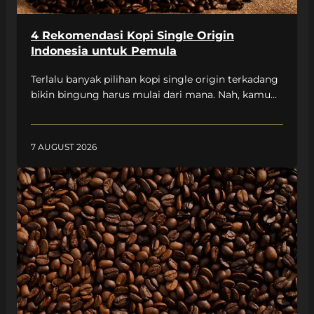
4 Rekomendasi Kopi Single Origin
Indonesia untuk Pemula
Terlalu banyak pilihan kopi single origin terkadang
bikin bingung harus mulai dari mana. Nah, kamu
bisa pelajari bersama Unakaffe System lewat
artikel ini agar eksplorasi kopi single origin bisa
jadi pengalaman yang menyenangkan. Berikut
7 AUGUST 2026
rekomendasi kopi single origin Indonesia yang bisa
dicoba untuk langkah pertamamu! Kenapa Penting
Memulai dari Kopi Single Origin yang Tepat?
Sebab, […]