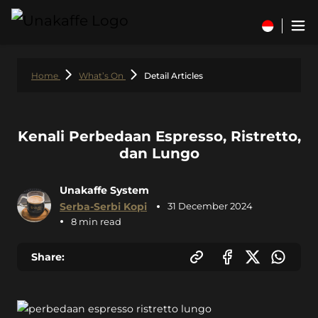
Home
What’s On
Detail Articles
Kenali Perbedaan Espresso, Ristretto,
dan Lungo
Unakaffe System
Serba-Serbi Kopi
31 December 2024
8 min read
Share: