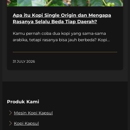
Apa itu Kopi Single Origin dan Mengapa
Rasanya Selalu Beda Tiap Daerah?
Kamu pernah coba dua kopi yang sama-sama
arabika, tetapi rasanya bisa jauh berbeda? Kopi
yang satu terasa fruity dan segar, sedangkan
lainnya terasa lebih bold dengan sentuhan rempah.
Rahasianya ada pada satu istilah yang sering
31 JULY 2026
muncul di kemasan kopi: single origin. Memahami
istilah ini bakal bikin kamu lebih paham apa yang
sebenarnya kamu minum setiap […]
Produk Kami
Mesin Kopi Kapsul
Kopi Kapsul