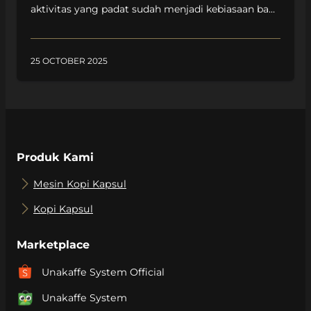
aktivitas yang padat sudah menjadi kebiasaan bagi
banyak orang. Tak hanya menambah semangat
dan energi, minum kopi di pagi hari ternyata
memberikan banyak manfaat bagi kesehatan.
25 OCTOBER 2025
Mulai dari memperbaiki mood, mengatasi kantuk
berlebih, hingga memperlancar pencernaan. Perlu
kamu ketahui bahwa kandungan kafein dalam kopi
diketahui mampu meningkatkan aktivitas […]
Produk Kami
Mesin Kopi Kapsul
Kopi Kapsul
Marketplace
Unakaffe System Official
Unakaffe System