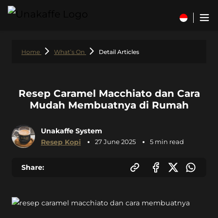
Home
What’s On
Detail Articles
Resep Caramel Macchiato dan Cara
Mudah Membuatnya di Rumah
Unakaffe System
Resep Kopi
27 June 2025
5 min read
Share: