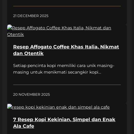
sedikit gurih, buttery, dan creamy adalah
butterscotch coffee. Menu ini bahkan dapat
ditemukan di berbagai coffee shop dalam berbagai
21 DECEMBER 2025
wujud kreasi yang berbeda. Contohnya saja seperti,
butterscotch sea salt latte, butterscotch milk
crumble, himalayan butterscotch latte, dan lain-
lain. Kombinasi antara […]
Resep Affogato Coffee Khas Italia, Nikmat
dan Otentik
Setiap pencinta kopi memiliki cara unik masing-
masing untuk menikmati secangkir kopi
favoritnya. Mulai dari membuat espresso,
americano, caramel macchiato, cappuccino,
hingga affogato. Khusus affogato, mungkin kamu
20 NOVEMBER 2025
pernah mendengar atau melihat menu ini di coffee
shop, tetapi belum pernah mencobanya. Padahal
faktanya, affogato sangat populer di Italia, lho!
Varian kopi ini diperkirakan muncul sebagai
7 Resep Kopi Kekinian, Simpel dan Enak
hidangan penutup […]
Ala Cafe