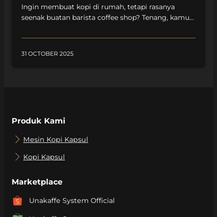
Ingin membuat kopi di rumah, tetapi rasanya
seenak buatan barista coffee shop? Tenang, kamu
bisa melakukannya sendiri dengan mengikuti
beberapa resep aneka kopi ala Unakaffe System.
Dengan memanfaatkan bahan-bahan yang ada di
31 OCTOBER 2025
dapur kamu, tujuh resep kopi kekinian ini siap
menjadi teman santai di rumah. Mulai dari resep
honey coco latte, dirty matcha, red orange […]
Produk Kami
Mesin Kopi Kapsul
Kopi Kapsul
Marketplace
Unakaffe System Official