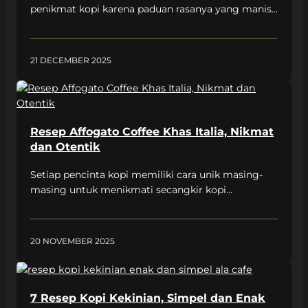
penikmat kopi karena paduan rasanya yang manis,
sedikit gurih, buttery, dan creamy adalah
butterscotch coffee. Menu ini bahkan dapat
ditemukan di berbagai coffee shop dalam berbagai
21 DECEMBER 2025
wujud kreasi yang berbeda. Contohnya saja seperti,
butterscotch sea salt latte, butterscotch milk
crumble, himalayan butterscotch latte, dan lain-
lain. Kombinasi antara […]
Resep Affogato Coffee Khas Italia, Nikmat
dan Otentik
Setiap pencinta kopi memiliki cara unik masing-
masing untuk menikmati secangkir kopi
favoritnya. Mulai dari membuat espresso,
americano, caramel macchiato, cappuccino,
hingga affogato. Khusus affogato, mungkin kamu
20 NOVEMBER 2025
pernah mendengar atau melihat menu ini di coffee
shop, tetapi belum pernah mencobanya. Padahal
faktanya, affogato sangat populer di Italia, lho!
Varian kopi ini diperkirakan muncul sebagai
7 Resep Kopi Kekinian, Simpel dan Enak