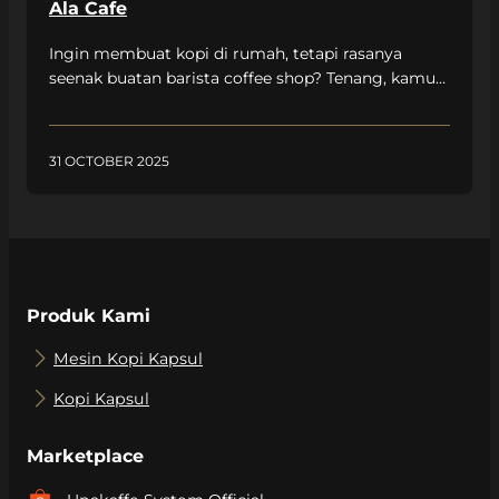
hidangan penutup […]
Ala Cafe
Ingin membuat kopi di rumah, tetapi rasanya
seenak buatan barista coffee shop? Tenang, kamu
bisa melakukannya sendiri dengan mengikuti
beberapa resep aneka kopi ala Unakaffe System.
Dengan memanfaatkan bahan-bahan yang ada di
31 OCTOBER 2025
dapur kamu, tujuh resep kopi kekinian ini siap
menjadi teman santai di rumah. Mulai dari resep
honey coco latte, dirty matcha, red orange […]
Produk Kami
Mesin Kopi Kapsul
Kopi Kapsul
Marketplace